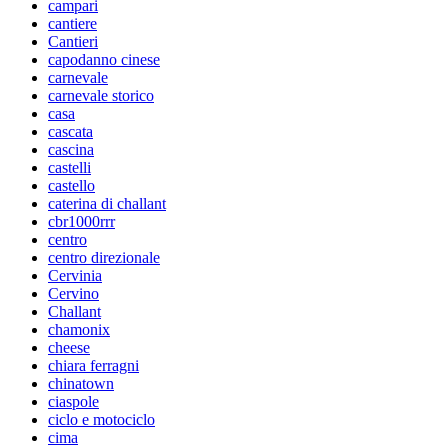
campari
cantiere
Cantieri
capodanno cinese
carnevale
carnevale storico
casa
cascata
cascina
castelli
castello
caterina di challant
cbr1000rrr
centro
centro direzionale
Cervinia
Cervino
Challant
chamonix
cheese
chiara ferragni
chinatown
ciaspole
ciclo e motociclo
cima