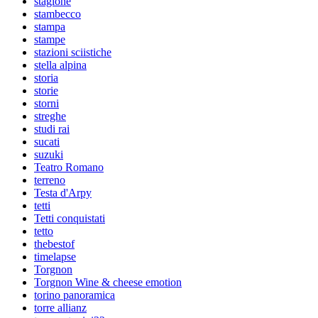
stagione
stambecco
stampa
stampe
stazioni sciistiche
stella alpina
storia
storie
storni
streghe
studi rai
sucati
suzuki
Teatro Romano
terreno
Testa d'Arpy
tetti
Tetti conquistati
tetto
thebestof
timelapse
Torgnon
Torgnon Wine & cheese emotion
torino panoramica
torre allianz