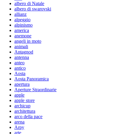
albero di Natale
albero di swarovski
allianz
alpeggio
alpinismo
america
anemone
angeli in moto
animali
Antagnod
antenna
anteo
antico
Aosta
Aosta Panoramica
apertura
Aperture Straordinarie
apple
apple store
archicup
architettura
arco della pace
arena
Arpy
arte