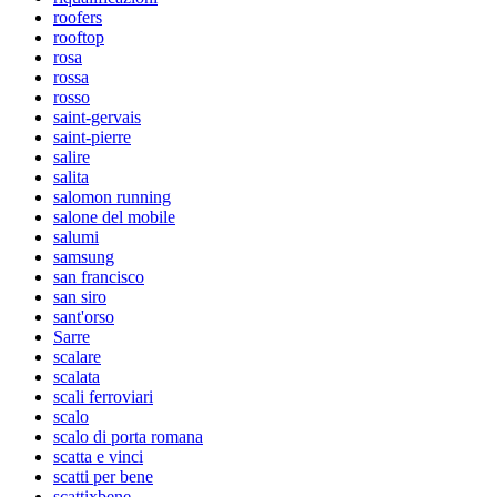
roofers
rooftop
rosa
rossa
rosso
saint-gervais
saint-pierre
salire
salita
salomon running
salone del mobile
salumi
samsung
san francisco
san siro
sant'orso
Sarre
scalare
scalata
scali ferroviari
scalo
scalo di porta romana
scatta e vinci
scatti per bene
scattixbene