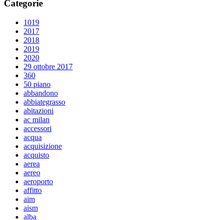
Categorie
1019
2017
2018
2019
2020
29 ottobre 2017
360
50 piano
abbandono
abbiategrasso
abitazioni
ac milan
accessori
acqua
acquisizione
acquisto
aerea
aereo
aeroporto
affitto
aim
aism
alba