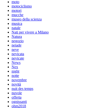
moto
motociclismo
motori
mucche
museo della scienza
musica
natale
Nati per vivere a Milano
Natura
negozio
neiade
neve
nevicata
nevicate
News
Nex
night
notte
novembre
novità
nuit des temps
nuvole
offerta
ognissanti
ohm2018