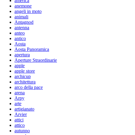
america
anemone
angeli in moto
animali
Antagnod
antenna
anteo
antico
Aosta
Aosta Panoramica
apertura
Aperture Straordinarie
apple
apple store
archicup
architettura
arco della pace
arena
Arpy
arte
artigianato
Arvier
attici
attico
autunno