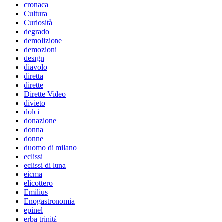
cronaca
Cultura
Curiosità
degrado
demolizione
demozioni
design
diavolo
diretta
dirette
Dirette Video
divieto
dolci
donazione
donna
donne
duomo di milano
eclissi
eclissi di luna
eicma
elicottero
Emilius
Enogastronomia
epinel
erba trinità