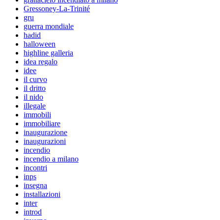
Gressoney-La-Trinité
gru
guerra mondiale
hadid
halloween
highline galleria
idea regalo
idee
il curvo
il dritto
il nido
illegale
immobili
immobiliare
inaugurazione
inaugurazioni
incendio
incendio a milano
incontri
inps
insegna
installazioni
inter
introd