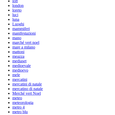
loft
london
loreto
luci
luna
Luoghi
mammiferi
manifestazioni
mano
marché vert noel
mare a milano
mattoni
meazza
mediaset
medioevale
medioevo
mele
mercatini
mercatini di natale
mercatino di natale
Merché vert Noel
meteo
meteorologia
metro 4
metro blu