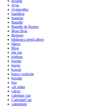
awards
Ayas
Aymavilles
bandiera
bastioni
Bataille
Bataille de Reines
Beau Bois
Bertone
biblioteca degli alberi
bikers
Blog
blu run
bodeun
borghi
borgo
boschi
bosco verticale
boudin
bus
caf onlus
calcio
calendar cup
CalendarCup
calendario