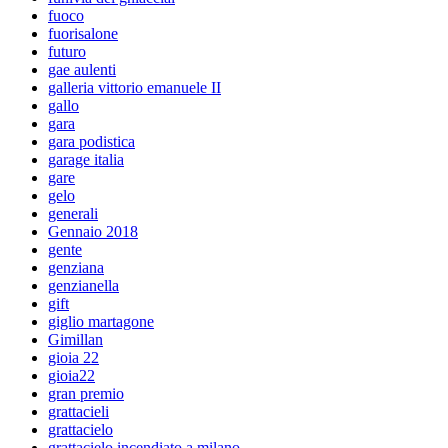
fuoco
fuorisalone
futuro
gae aulenti
galleria vittorio emanuele II
gallo
gara
gara podistica
garage italia
gare
gelo
generali
Gennaio 2018
gente
genziana
genzianella
gift
giglio martagone
Gimillan
gioia 22
gioia22
gran premio
grattacieli
grattacielo
grattacielo incendiato a milano