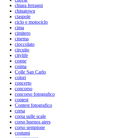
chiara ferragni
chinatown
ciaspole
ciclo e motociclo
cima
cimitero
cinema
cioccolato
circuito
citylife
cogne
coima
Colle San Carlo
colori
concerto
concorso
concorso fotografico
contest
Contest fotografico
corsa
corsa sulle scale
corso buenos aires
corso sempione
costumi