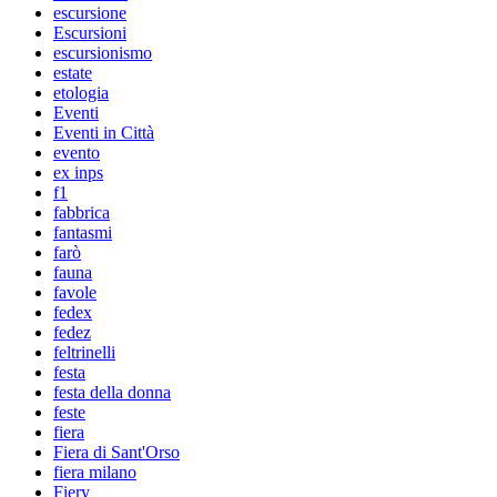
escursione
Escursioni
escursionismo
estate
etologia
Eventi
Eventi in Città
evento
ex inps
f1
fabbrica
fantasmi
farò
fauna
favole
fedex
fedez
feltrinelli
festa
festa della donna
feste
fiera
Fiera di Sant'Orso
fiera milano
Fiery