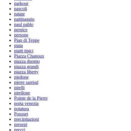
parkour
pascoli
patate
pattinaggio
paul pablo
pernice
persone
Pian di Teppe
piata
piatti tipici
Piazza Chanoux
piazza duomo
piazza grandi
piazza liberty
piedone
pierre sarriod
pirelli
pirellone
Pointe de la Pierre
porta venezia
potatura
Pousset
precipitazioni
presepi
prezzi