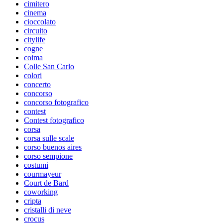
cimitero
cinema
cioccolato
circuito
citylife
cogne
coima
Colle San Carlo
colori
concerto
concorso
concorso fotografico
contest
Contest fotografico
corsa
corsa sulle scale
corso buenos aires
corso sempione
costumi
courmayeur
Court de Bard
coworking
cripta
cristalli di neve
crocus