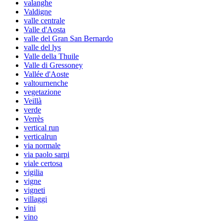
valanghe
Valdigne
valle centrale
Valle d'Aosta
valle del Gran San Bernardo
valle del lys
Valle della Thuile
Valle di Gressoney
Vallée d'Aoste
valtournenche
vegetazione
Veillà
verde
Verrès
vertical run
verticalrun
via normale
via paolo sarpi
viale certosa
vigilia
vigne
vigneti
villaggi
vini
vino