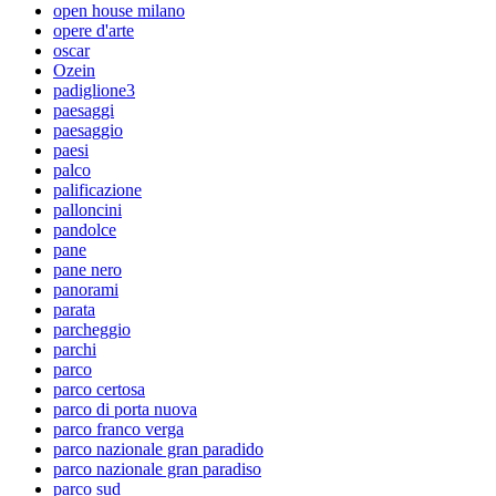
open house milano
opere d'arte
oscar
Ozein
padiglione3
paesaggi
paesaggio
paesi
palco
palificazione
palloncini
pandolce
pane
pane nero
panorami
parata
parcheggio
parchi
parco
parco certosa
parco di porta nuova
parco franco verga
parco nazionale gran paradido
parco nazionale gran paradiso
parco sud