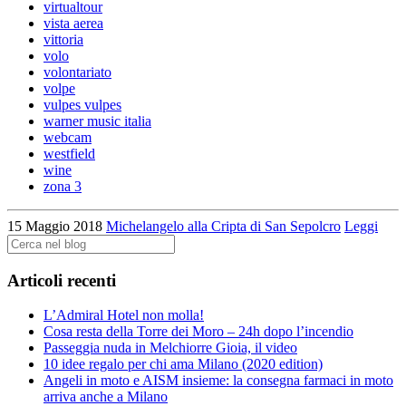
virtualtour
vista aerea
vittoria
volo
volontariato
volpe
vulpes vulpes
warner music italia
webcam
westfield
wine
zona 3
15 Maggio 2018
Michelangelo alla Cripta di San Sepolcro
Leggi
Articoli recenti
L’Admiral Hotel non molla!
Cosa resta della Torre dei Moro – 24h dopo l’incendio
Passeggia nuda in Melchiorre Gioia, il video
10 idee regalo per chi ama Milano (2020 edition)
Angeli in moto e AISM insieme: la consegna farmaci in moto
arriva anche a Milano