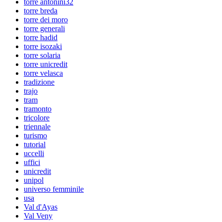
torre antonini32
torre breda
torre dei moro
torre generali
torre hadid
torre isozaki
torre solaria
torre unicredit
torre velasca
tradizione
trajo
tram
tramonto
tricolore
triennale
turismo
tutorial
uccelli
uffici
unicredit
unipol
universo femminile
usa
Val d'Ayas
Val Veny