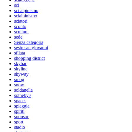
sci
sci alpinismo
scialpinismo
sciatori
sconto
scultura
sede
Senza categoria
sesto san giovanni
sfilata
shopping district
skybar
skyline
skyway
smog
snow
soldanella
sotheby's
spaces
spiaggia
spiriti
sponsor
sport
stadio