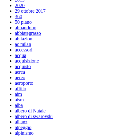
2020
29 ottobre 2017
360
50 piano
abbandono
abbiategrasso
abitazioni
ac milan
accessori
acqua
acquisizione
acquisto
aerea
aereo
aeroporto
affitto
aim
aism
alba
albero di Natale
albero di swarovski
allianz
alpeggio
alpinismo