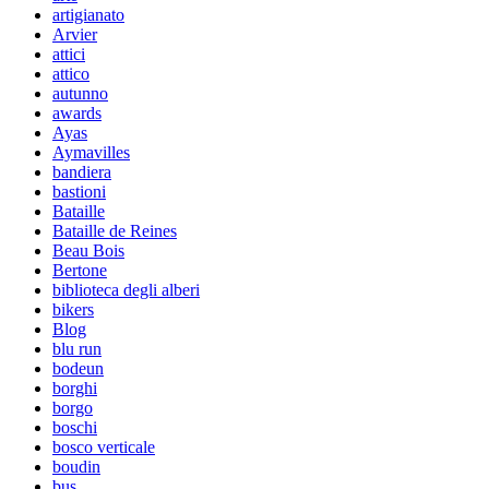
artigianato
Arvier
attici
attico
autunno
awards
Ayas
Aymavilles
bandiera
bastioni
Bataille
Bataille de Reines
Beau Bois
Bertone
biblioteca degli alberi
bikers
Blog
blu run
bodeun
borghi
borgo
boschi
bosco verticale
boudin
bus