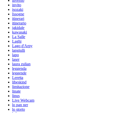
inverno
invito
isozaki
Issogne
itinerari
itinerario
jakidale
kawasaki
La Salle
Laghi
Lago d'Arpy
langiulli
lapo
laser
laura zulian
leggenda
leggende
Leretta
libeskind
limitazione
linate
linus
Live Webcam
lo pan ner
lo storto