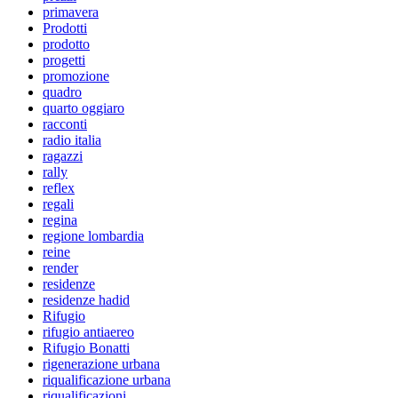
primavera
Prodotti
prodotto
progetti
promozione
quadro
quarto oggiaro
racconti
radio italia
ragazzi
rally
reflex
regali
regina
regione lombardia
reine
render
residenze
residenze hadid
Rifugio
rifugio antiaereo
Rifugio Bonatti
rigenerazione urbana
riqualificazione urbana
riqualificazioni