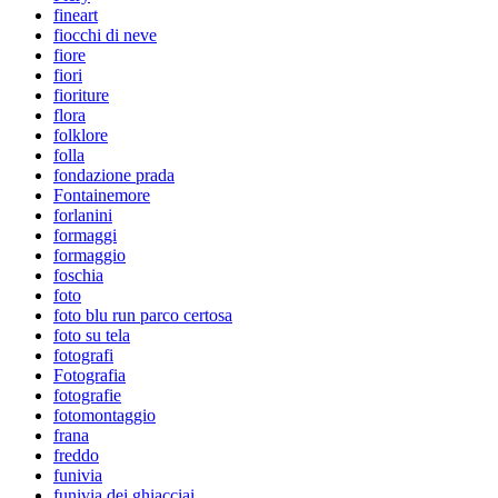
fineart
fiocchi di neve
fiore
fiori
fioriture
flora
folklore
folla
fondazione prada
Fontainemore
forlanini
formaggi
formaggio
foschia
foto
foto blu run parco certosa
foto su tela
fotografi
Fotografia
fotografie
fotomontaggio
frana
freddo
funivia
funivia dei ghiacciai