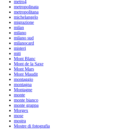
metro4
metropolinata
metropolitana
michelangelo
migrazione
milan
milano
milano sud
milanocard
misteri
miti
Mont Blanc
Mont de la Saxe
Mont Mars
Mont Maudit
montaggio
montagna
Montagne
monte
monte bianco
monte grappa
Morgex
mose
mostra
Mostre di fotografia