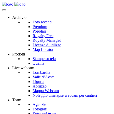
Archivio
Foto recenti
Premium
Popolari
Royalty Free
Royalty Managed
Licenze d’utilizzo
Map Locator
Prodotti
Stampe su tela
Qualità
Live webcam
Lombardia
Valle d’Aosta
Liguria
Abruzzo
Mappa Webcam
Noleggio timelapse webcam per cantieri
Team
Agenzie
Fotografi
Entra nel team