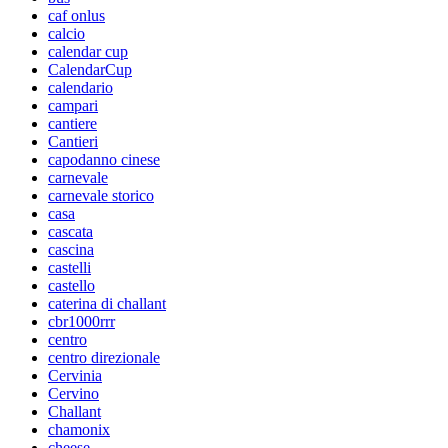
caf onlus
calcio
calendar cup
CalendarCup
calendario
campari
cantiere
Cantieri
capodanno cinese
carnevale
carnevale storico
casa
cascata
cascina
castelli
castello
caterina di challant
cbr1000rrr
centro
centro direzionale
Cervinia
Cervino
Challant
chamonix
cheese