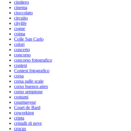
cimitero
cinema
cioccolato
circuito
citylife
cogne
coima
Colle San Carlo
colori
concerto
concorso
concorso fotografico
contest
Contest fotografico
corsa
corsa sulle scale
corso buenos aires
corso sempione
costumi
courmayeur
Court de Bard
coworking
cripta
cristalli di neve
crocus