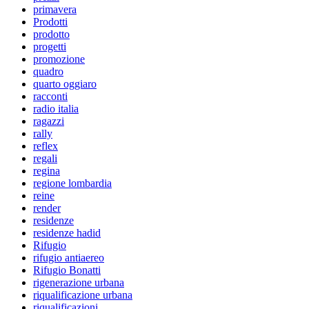
primavera
Prodotti
prodotto
progetti
promozione
quadro
quarto oggiaro
racconti
radio italia
ragazzi
rally
reflex
regali
regina
regione lombardia
reine
render
residenze
residenze hadid
Rifugio
rifugio antiaereo
Rifugio Bonatti
rigenerazione urbana
riqualificazione urbana
riqualificazioni