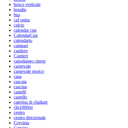
bosco verticale
boudin
bus
caf onlus
calcio
calendar cup
CalendarCup
calendario
campari
cantiere
Cantieri
capodanno cinese
carnevale
carnevale storico
casa
cascata
cascina
castelli
castello
caterina di challant
cbr1000rrr
centro
centro direzionale
Cervinia
Cervino