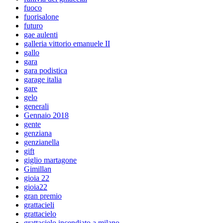
fuoco
fuorisalone
futuro
gae aulenti
galleria vittorio emanuele II
gallo
gara
gara podistica
garage italia
gare
gelo
generali
Gennaio 2018
gente
genziana
genzianella
gift
giglio martagone
Gimillan
gioia 22
gioia22
gran premio
grattacieli
grattacielo
grattacielo incendiato a milano