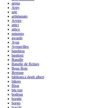
arena
Arpy
arte
artigianato
Arvier
attici
attico
autunno
awards
Ayas
Aymavilles
bandiera
bastioni
Bataille
Bataille de Reines
Beau Bois
Bertone
biblioteca degli alberi
bikers
Blog
blu run
bodeun
borghi
borgo
boschi