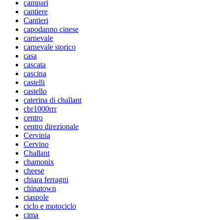
campari
cantiere
Cantieri
capodanno cinese
carnevale
carnevale storico
casa
cascata
cascina
castelli
castello
caterina di challant
cbr1000rrr
centro
centro direzionale
Cervinia
Cervino
Challant
chamonix
cheese
chiara ferragni
chinatown
ciaspole
ciclo e motociclo
cima