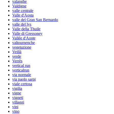
valanghe
Valdigne
valle centrale
Valle d'Aosta
valle del Gran San Bernardo
valle del lys
Valle della Thuile
Valle di Gressoney
Vallée d'Aoste
valtournenche
vegetazione
Veillà
verde
Verrès
vertical run
verticalrun
via normale
via paolo sarpi
viale certosa
vigilia
vigne
vigneti
villaggi
vini
vino