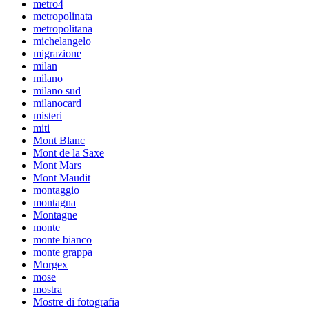
metro4
metropolinata
metropolitana
michelangelo
migrazione
milan
milano
milano sud
milanocard
misteri
miti
Mont Blanc
Mont de la Saxe
Mont Mars
Mont Maudit
montaggio
montagna
Montagne
monte
monte bianco
monte grappa
Morgex
mose
mostra
Mostre di fotografia