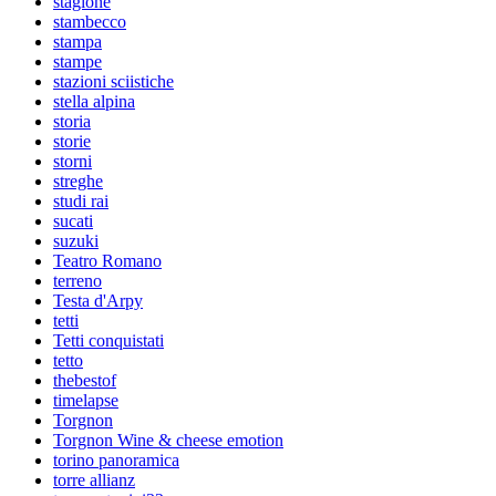
stagione
stambecco
stampa
stampe
stazioni sciistiche
stella alpina
storia
storie
storni
streghe
studi rai
sucati
suzuki
Teatro Romano
terreno
Testa d'Arpy
tetti
Tetti conquistati
tetto
thebestof
timelapse
Torgnon
Torgnon Wine & cheese emotion
torino panoramica
torre allianz