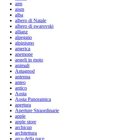
aim
aism
alba
albero di Natale
albero di swarovski
allianz
alpeggio
alpinismo
america
anemone
angeli in moto
animali
Antagnod
antenna
anteo
antico
Aosta
Aosta Panoramica
apertura
Aperture Straordinarie
apple
apple store
archicup
architettura
arco della pace