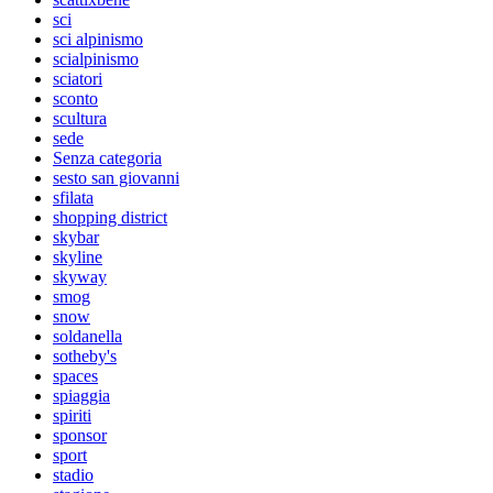
sci
sci alpinismo
scialpinismo
sciatori
sconto
scultura
sede
Senza categoria
sesto san giovanni
sfilata
shopping district
skybar
skyline
skyway
smog
snow
soldanella
sotheby's
spaces
spiaggia
spiriti
sponsor
sport
stadio