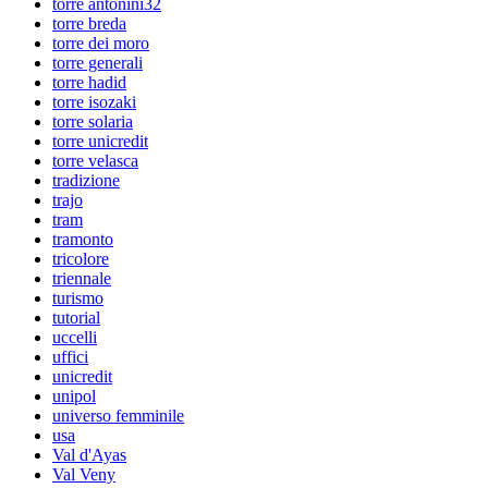
torre antonini32
torre breda
torre dei moro
torre generali
torre hadid
torre isozaki
torre solaria
torre unicredit
torre velasca
tradizione
trajo
tram
tramonto
tricolore
triennale
turismo
tutorial
uccelli
uffici
unicredit
unipol
universo femminile
usa
Val d'Ayas
Val Veny