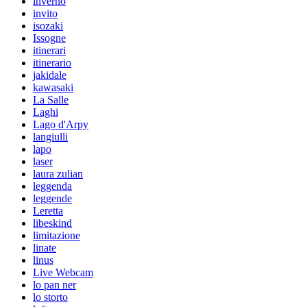
inverno
invito
isozaki
Issogne
itinerari
itinerario
jakidale
kawasaki
La Salle
Laghi
Lago d'Arpy
langiulli
lapo
laser
laura zulian
leggenda
leggende
Leretta
libeskind
limitazione
linate
linus
Live Webcam
lo pan ner
lo storto