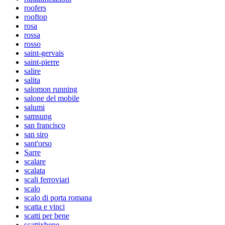
roofers
rooftop
rosa
rossa
rosso
saint-gervais
saint-pierre
salire
salita
salomon running
salone del mobile
salumi
samsung
san francisco
san siro
sant'orso
Sarre
scalare
scalata
scali ferroviari
scalo
scalo di porta romana
scatta e vinci
scatti per bene
scattixbene