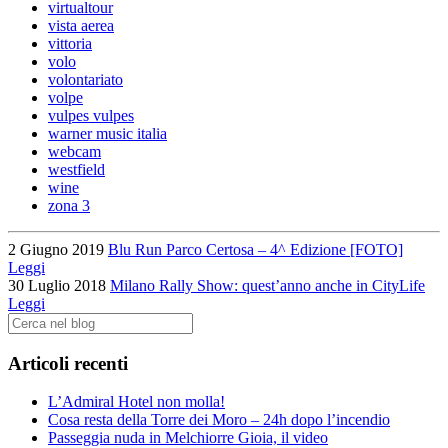
virtualtour
vista aerea
vittoria
volo
volontariato
volpe
vulpes vulpes
warner music italia
webcam
westfield
wine
zona 3
2 Giugno 2019
Blu Run Parco Certosa – 4^ Edizione [FOTO]
Leggi
30 Luglio 2018
Milano Rally Show: quest’anno anche in CityLife
Leggi
Articoli recenti
L’Admiral Hotel non molla!
Cosa resta della Torre dei Moro – 24h dopo l’incendio
Passeggia nuda in Melchiorre Gioia, il video