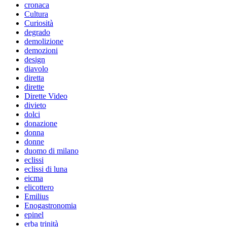
cronaca
Cultura
Curiosità
degrado
demolizione
demozioni
design
diavolo
diretta
dirette
Dirette Video
divieto
dolci
donazione
donna
donne
duomo di milano
eclissi
eclissi di luna
eicma
elicottero
Emilius
Enogastronomia
epinel
erba trinità