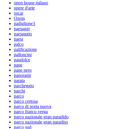
open house milano
opere d'arte
oscar
Ozein
padiglione3
paesaggi
paesaggio
paesi
palco
palificazione
palloncini
pandolce
pane
pane nero
panorami
parata
parcheggio
parchi
parco
parco certosa
parco di porta nuova
parco franco verga
parco nazionale gran paradido
parco nazionale gran paradiso
parco sud