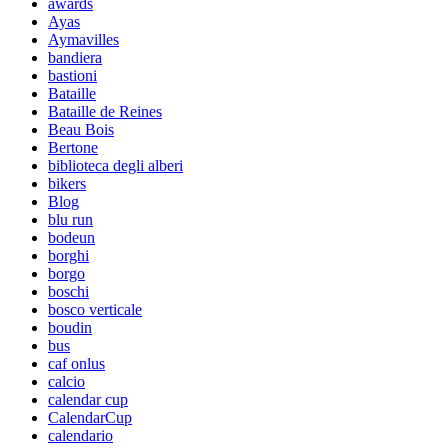
awards
Ayas
Aymavilles
bandiera
bastioni
Bataille
Bataille de Reines
Beau Bois
Bertone
biblioteca degli alberi
bikers
Blog
blu run
bodeun
borghi
borgo
boschi
bosco verticale
boudin
bus
caf onlus
calcio
calendar cup
CalendarCup
calendario