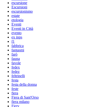
escursione
Escursioni
escursionismo
estate
etologia
Eventi
Eventi in Città
evento
ex inps
f1
fabbrica
fantasmi
farò
fauna
favole
fedex
fedez
feltrinelli
festa
festa della donna
feste
fiera
Fiera di Sant'Orso
fiera milano
Fiery