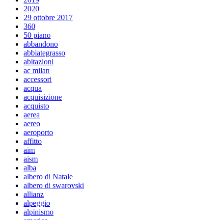
2020
29 ottobre 2017
360
50 piano
abbandono
abbiategrasso
abitazioni
ac milan
accessori
acqua
acquisizione
acquisto
aerea
aereo
aeroporto
affitto
aim
aism
alba
albero di Natale
albero di swarovski
allianz
alpeggio
alpinismo