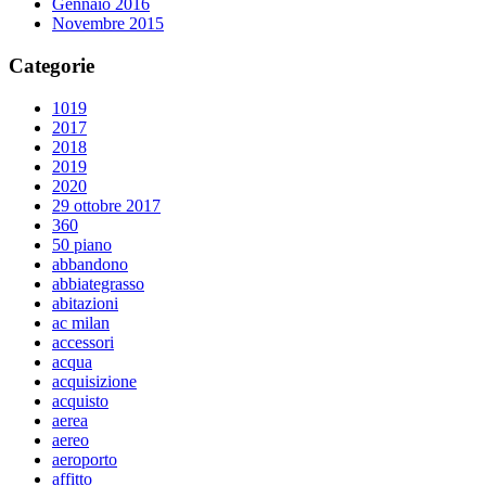
Gennaio 2016
Novembre 2015
Categorie
1019
2017
2018
2019
2020
29 ottobre 2017
360
50 piano
abbandono
abbiategrasso
abitazioni
ac milan
accessori
acqua
acquisizione
acquisto
aerea
aereo
aeroporto
affitto