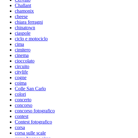
Challant
chamonix
cheese
chiara ferragni
chinatown
ciaspole
ciclo e motociclo
cima
cimitero
cinema
cioccolato
circuito
citylife
cogne
coima
Colle San Carlo
colori
concerto
concorso
concorso fotografico
contest
Contest fotografico
corsa
corsa sulle scale