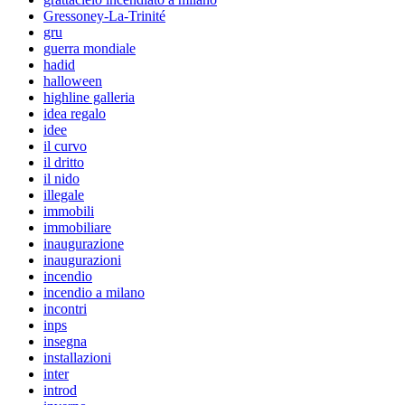
Gressoney-La-Trinité
gru
guerra mondiale
hadid
halloween
highline galleria
idea regalo
idee
il curvo
il dritto
il nido
illegale
immobili
immobiliare
inaugurazione
inaugurazioni
incendio
incendio a milano
incontri
inps
insegna
installazioni
inter
introd